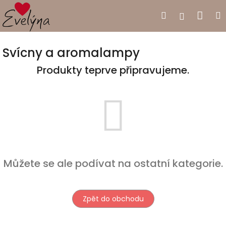
Přejít
Nák
Hledat
Přihlášen
na
obsah
koší
Svícny a aromalampy
Produkty teprve připravujeme.
Můžete se ale podívat na ostatní kategorie.
Zpět do obchodu