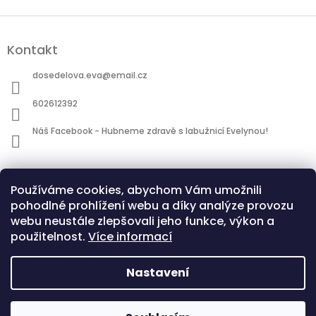
Z
á
Kontakt
p
a
dosedelova.eva
@
email.cz
t
í
602612392
Náš Facebook - Hubneme zdravě s labužnicí Evelynou!
Informace pro vás
Používáme cookies, abychom Vám umožnili
Obchodní podmínky
pohodlné prohlížení webu a díky analýze provozu
Podmínky ochrany osobních údajů
webu neustále zlepšovali jeho funkce, výkon a
použitelnost.
Více informací
Nastavení
Copyright 2026
Hubneme zdravě s Evelýnou |