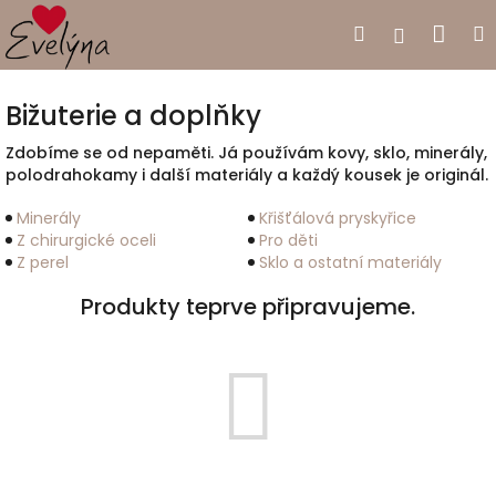
Přejít
Nák
Hledat
Přihlášen
na
obsah
koší
Bižuterie a doplňky
Zdobíme se od nepaměti. Já používám kovy, sklo, minerály,
polodrahokamy i další materiály a každý kousek je originál.
Minerály
Křišťálová pryskyřice
Z chirurgické oceli
Pro děti
Z perel
Sklo a ostatní materiály
Produkty teprve připravujeme.