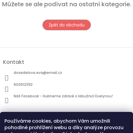
Můžete se ale podívat na ostatní kategorie.
Zpět do obchodu
Z
á
Kontakt
p
a
dosedelova.eva
@
email.cz
t
í
602612392
Náš Facebook - Hubneme zdravě s labužnicí Evelynou!
Informace pro vás
Používáme cookies, abychom Vám umožnili
Obchodní podmínky
pohodlné prohlížení webu a díky analýze provozu
Podmínky ochrany osobních údajů