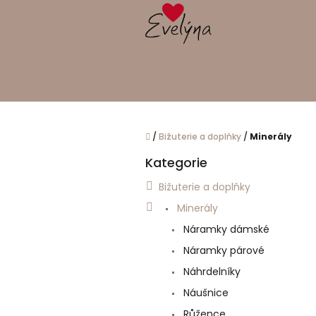
Přejít
na
obsah
Domů
/
Bižuterie a doplňky
/
Minerály
P
Kategorie
o
Přeskočit
kategorie
s
Bižuterie a doplňky
t
Minerály
r
a
Náramky dámské
n
Náramky párové
n
í
Náhrdelníky
p
Náušnice
a
Růžence