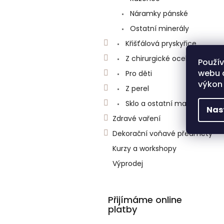
n
e
Náramky pánské
l
Ostatní minerály
Křišťálová pryskyřice
Z chirurgické oceli
Použí
webu a
Pro děti
výkon 
Z perel
Sklo a ostatní materiály
Nas
Zdravé vaření
Dekorační voňavé předměty
Kurzy a workshopy
Výprodej
Přijímáme online
platby