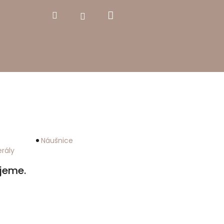
Nákupní
Hledat
Přihlášení
košík
Náušnice
rály
jeme.