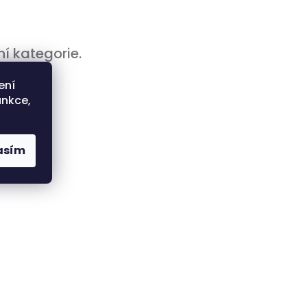
í kategorie.
ení
unkce,
asím