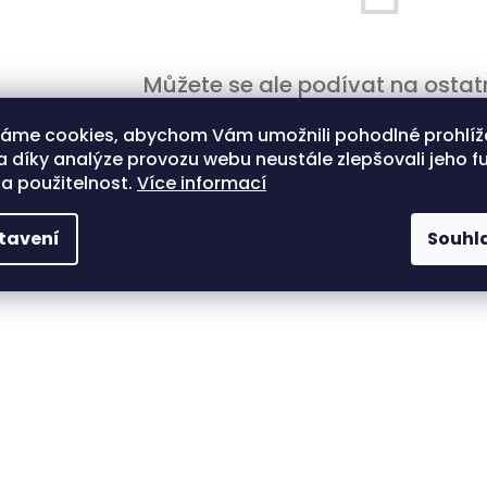
Můžete se ale podívat na ostatn
váme cookies, abychom Vám umožnili pohodlné prohlíž
 díky analýze provozu webu neustále zlepšovali jeho f
Zpět do obchodu
a použitelnost.
Více informací
tavení
Souhl