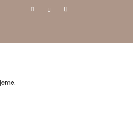
Nákupní
Hledat
Přihlášení
košík
jeme.