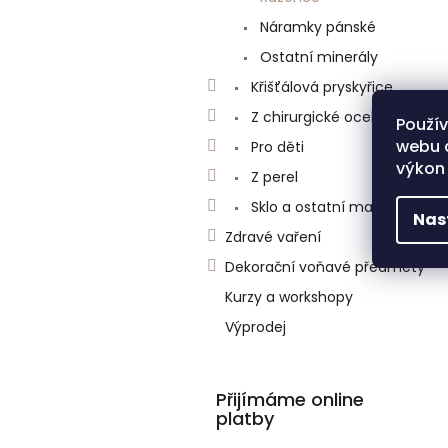
n
e
Náramky pánské
l
Ostatní minerály
Křišťálová pryskyřice
Z chirurgické oceli
Použí
webu a
Pro děti
výkon 
Z perel
Sklo a ostatní materiály
Nas
Zdravé vaření
Dekorační voňavé předměty
Kurzy a workshopy
Výprodej
Přijímáme online
platby