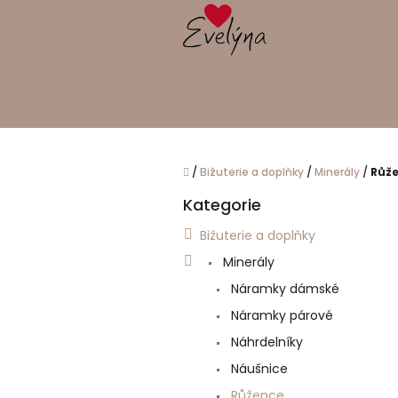
Přejít
na
obsah
Domů
/
Bižuterie a doplňky
/
Minerály
/
Růž
P
Kategorie
o
Přeskočit
kategorie
s
Bižuterie a doplňky
t
Minerály
r
a
Náramky dámské
n
Náramky párové
n
í
Náhrdelníky
p
Náušnice
a
Růžence