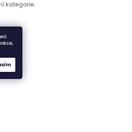
í kategorie.
ení
unkce,
asím