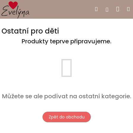
Přejít
Nák
Hledat
Přihlášen
na
obsah
koší
Ostatní pro děti
Produkty teprve připravujeme.
Můžete se ale podívat na ostatní kategorie.
Zpět do obchodu