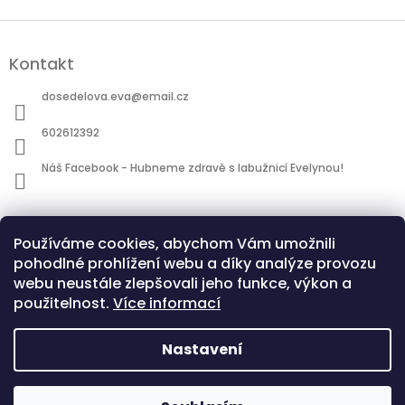
Z
á
Kontakt
p
a
dosedelova.eva
@
email.cz
t
í
602612392
Náš Facebook - Hubneme zdravě s labužnicí Evelynou!
Informace pro vás
Používáme cookies, abychom Vám umožnili
Obchodní podmínky
pohodlné prohlížení webu a díky analýze provozu
Podmínky ochrany osobních údajů
webu neustále zlepšovali jeho funkce, výkon a
použitelnost.
Více informací
Nastavení
Copyright 2026
Hubneme zdravě s Evelýnou |