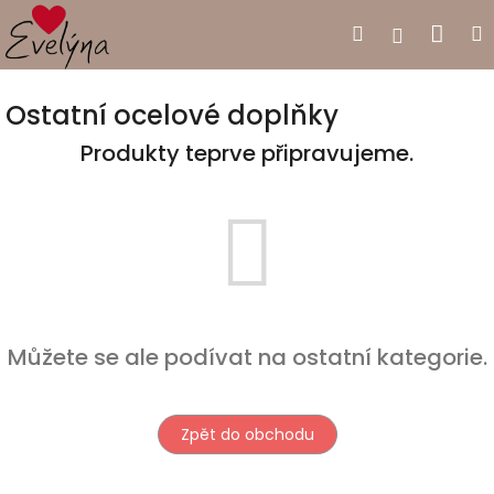
Přejít
Nák
Hledat
Přihlášen
na
obsah
koší
Ostatní ocelové doplňky
Produkty teprve připravujeme.
Můžete se ale podívat na ostatní kategorie.
Zpět do obchodu