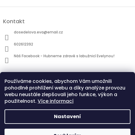
Z
á
Kontakt
p
a
dosedelova.eva
@
email.cz
t
í
602612392
Náš Facebook - Hubneme zdravě s labužnicí Evelynou!
Informace pro vás
Používáme cookies, abychom Vám umožnili
Obchodní podmínky
pohodlné prohlížení webu a díky analýze provozu
Podmínky ochrany osobních údajů
webu neustále zlepšovali jeho funkce, výkon a
použitelnost.
Více informací
Nastavení
Copyright 2026
Hubneme zdravě s Evelýnou |