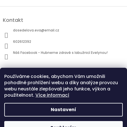
Z
á
Kontakt
p
a
dosedelova.eva
@
email.cz
t
í
602612392
Náš Facebook - Hubneme zdravě s labužnicí Evelynou!
Informace pro vás
Používáme cookies, abychom Vám umožnili
Obchodní podmínky
pohodlné prohlížení webu a díky analýze provozu
Podmínky ochrany osobních údajů
webu neustále zlepšovali jeho funkce, výkon a
použitelnost.
Více informací
Nastavení
Copyright 2026
Hubneme zdravě s Evelýnou |