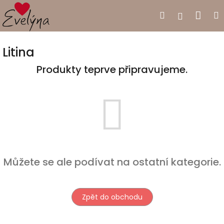
Přejít
Nák
Hledat
Přihlášen
na
obsah
koší
Litina
Produkty teprve připravujeme.
Můžete se ale podívat na ostatní kategorie.
Zpět do obchodu