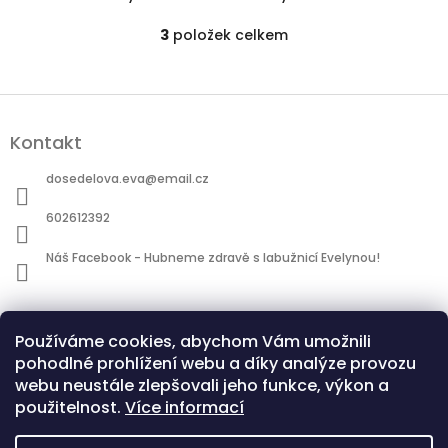
3
položek celkem
O
v
l
á
Z
d
á
a
Kontakt
p
c
a
í
dosedelova.eva
@
email.cz
t
p
í
r
602612392
v
k
Náš Facebook - Hubneme zdravě s labužnicí Evelynou!
y
v
ý
Informace pro vás
p
Používáme cookies, abychom Vám umožnili
i
Obchodní podmínky
pohodlné prohlížení webu a díky analýze provozu
s
Podmínky ochrany osobních údajů
u
webu neustále zlepšovali jeho funkce, výkon a
použitelnost.
Více informací